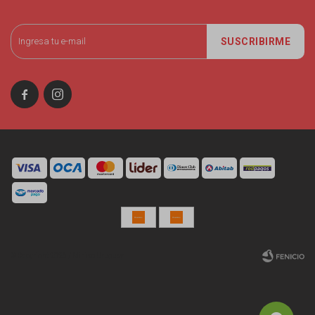
SUSCRIBIRME


© Copyright 2026 / Miniso Uruguay