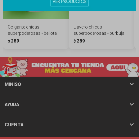
Colgante chicas
Llavero chicas
superpoderosas - bellota
superpoderosas - burbuja
289
289
$
$
MINISO
AYUDA
CUENTA