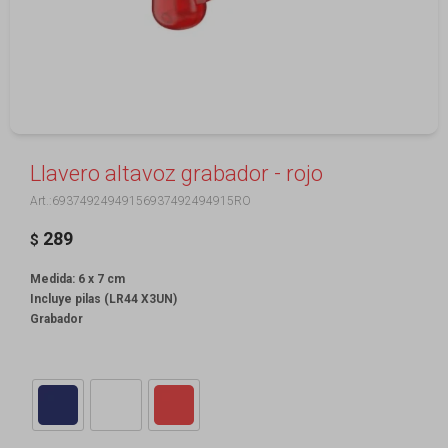
Llavero altavoz grabador - rojo
69374924949156937492494915RO
289
$
Medida: 6 x 7 cm
Incluye pilas (LR44 X3UN)
Grabador