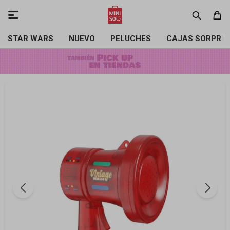

STAR WARS
NUEVO
PELUCHES
CAJAS SORPRE