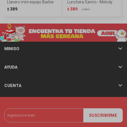
Llavero mini espejo Barbie
Lunchera Sanrio - Melody
389
389
$
$
489
$
MINISO
AYUDA
CUENTA
SUSCRIBIRME