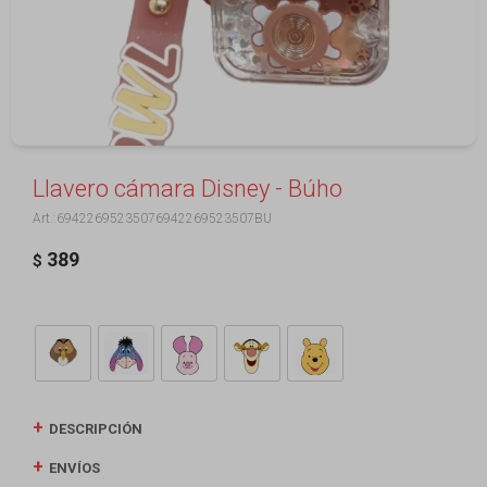
Llavero cámara Disney - Búho
69422695235076942269523507BU
389
$
DESCRIPCIÓN
ENVÍOS