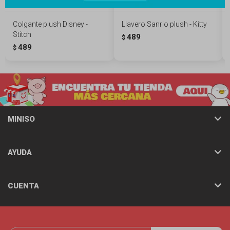
Colgante plush Disney -
Llavero Sanrio plush - Kitty
Stitch
489
$
489
$
MINISO
AYUDA
CUENTA