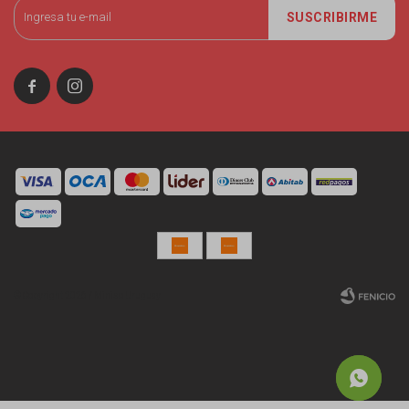
SUSCRIBIRME


© Copyright 2026 / Miniso Uruguay