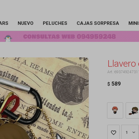
ARS
NUEVO
PELUCHES
CAJAS SORPRESA
MIN
Llavero
69374924731
589
$
1