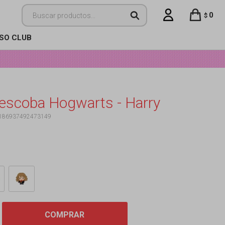
0
$
ISO CLUB
 escoba Hogwarts - Harry
186937492473149
COMPRAR