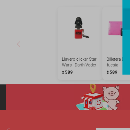
Llavero clicker Star
Billetera Barb
Wars - Darth Vader
fucsia
589
589
$
$