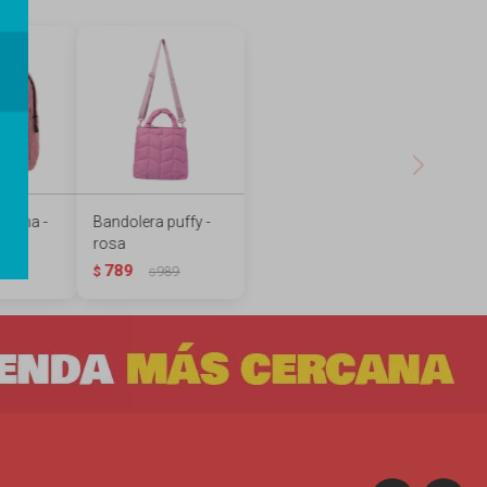
 pana -
Bandolera puffy -
rosa
789
$
989
$