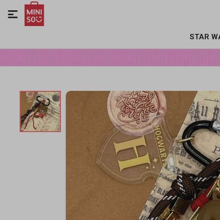

STAR W