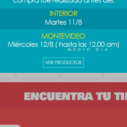
ie -
Lunchera Mario
Llavero osito Harry
Mochila de
Bros - diseño 2
Potter - Hufflepuff
rosa
589
689
689
$
$
$