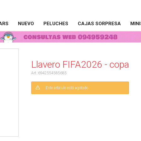
ARS
NUEVO
PELUCHES
CAJAS SORPRESA
MIN
Llavero FIFA2026 - copa
6942554585685
Este artículo está agotado.