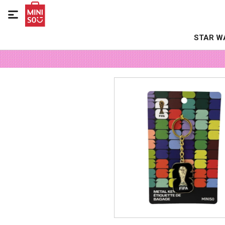

STAR W