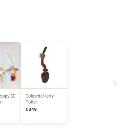
noopy 3D
Colgante Harry
r
Potter
349
$