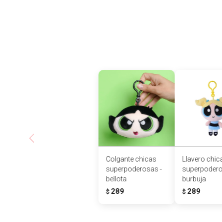
Colgante chicas
Llavero chic
superpoderosas -
superpodero
bellota
burbuja
289
289
$
$