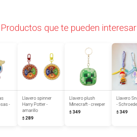
Productos que te pueden interesar
as
Llavero spinner
Llavero plush
Llavero S
sas -
Harry Potter -
Minecraft - creeper
- Schroede
amarillo
349
349
$
$
289
$