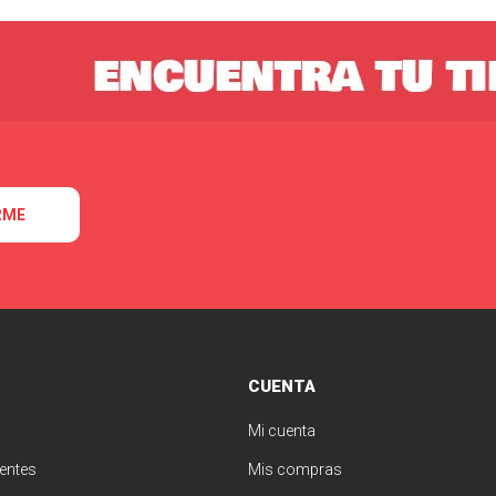
RME
CUENTA
Mi cuenta
entes
Mis compras