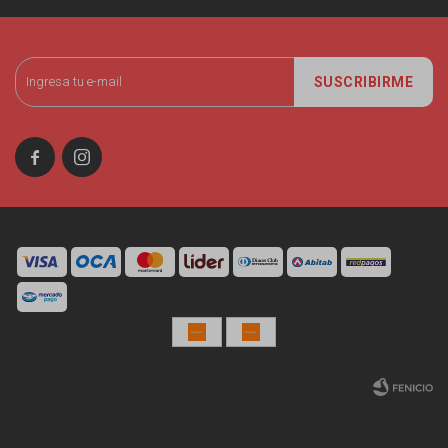
SUSCRIBIRME


© Copyright 2026 / Miniso Uruguay