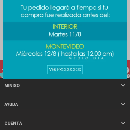
Llavero mini espejo Barbie
Lunchera Sanrio - Melody
389
389
$
$
489
$
MINISO
AYUDA
CUENTA