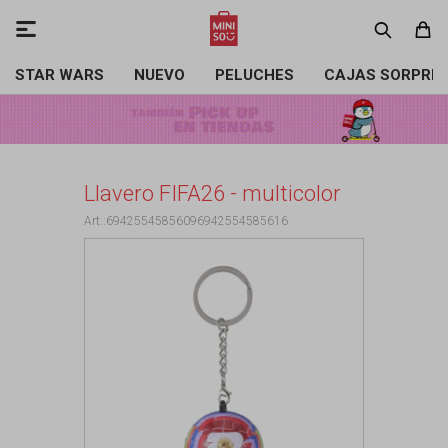

STAR WARS
NUEVO
PELUCHES
CAJAS SORPRE
Llavero FIFA26 - multicolor
69425545856096942554585616