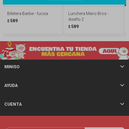
Billetera Barbie - fucsia
Lunchera Mario Bros -
diseño 2
589
$
589
$
MINISO
AYUDA
CUENTA