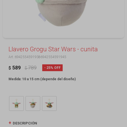
Llavero Grogu Star Wars - cunita
69425545919386942554591945
589
789
25
$
$
Medida: 10 a 15 cm (depende del diseño)
DESCRIPCIÓN