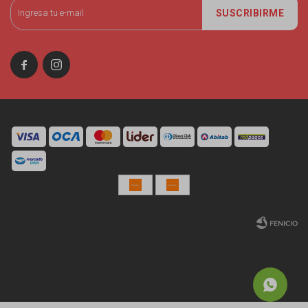
SUSCRIBIRME


© Copyright 2026 / Miniso Uruguay