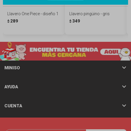
Llavero One Piece - diseño 1
Llavero pingüino - gris
289
349
$
$
MINISO
AYUDA
CUENTA