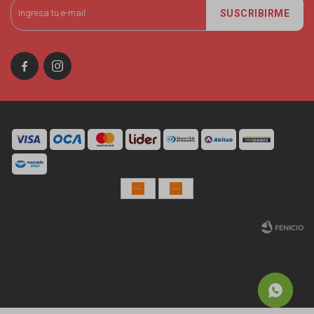
SUSCRIBIRME


© Copyright 2026 / Miniso Uruguay