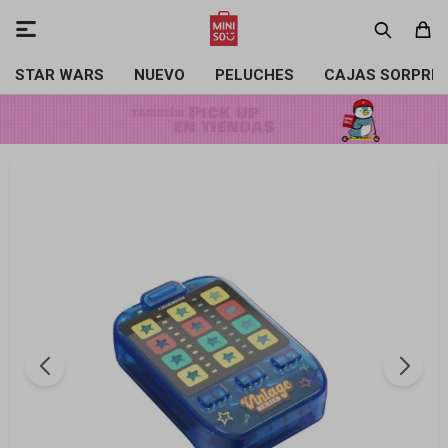

STAR WARS
NUEVO
PELUCHES
CAJAS SORPRE