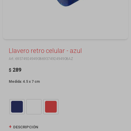
Llavero retro celular - azul
69374924949086937492494908AZ
289
$
Medida: 4.5 x 7 cm
DESCRIPCIÓN