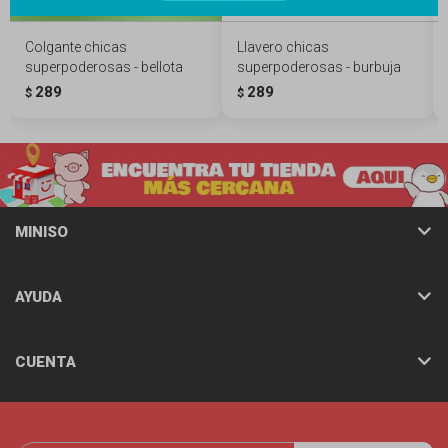
Colgante chicas
Llavero chicas
superpoderosas - bellota
superpoderosas - burbuja
289
289
$
$
MINISO
AYUDA
CUENTA