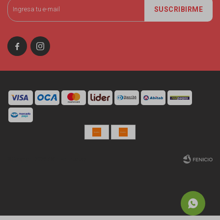
SUSCRIBIRME


© Copyright 2026 / Miniso Uruguay