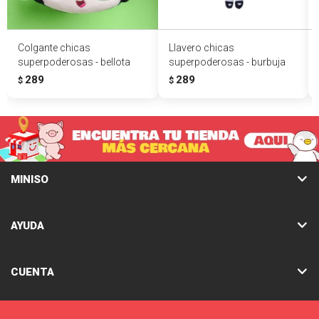
Colgante chicas
Llavero chicas
superpoderosas - bellota
superpoderosas - burbuja
289
289
$
$
MINISO
AYUDA
CUENTA