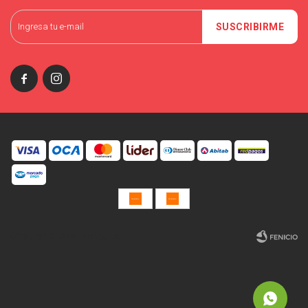
SUSCRIBIRME


© Copyright 2026 / Miniso Uruguay