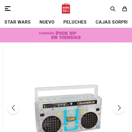

STAR WARS
NUEVO
PELUCHES
CAJAS SORPRE