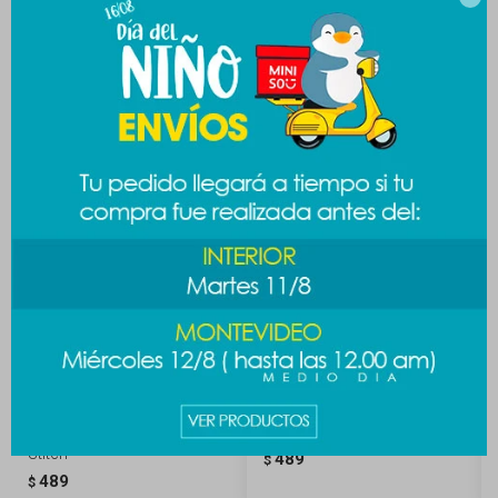
Productos que te pueden interesar
Colgante plush Disney -
Llavero Sanrio plush - Kitty
Stitch
489
$
489
$