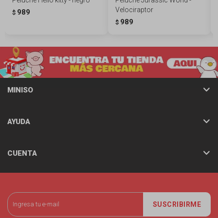
Velociraptor
989
$
989
$
MINISO
AYUDA
CUENTA
SUSCRIBIRME