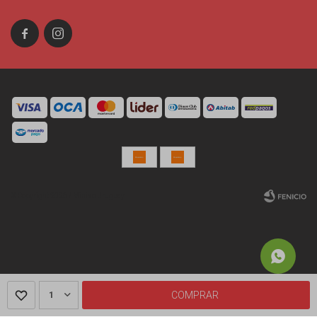


© Copyright 2026 / Miniso Uruguay
Fenicio
1
COMPRAR