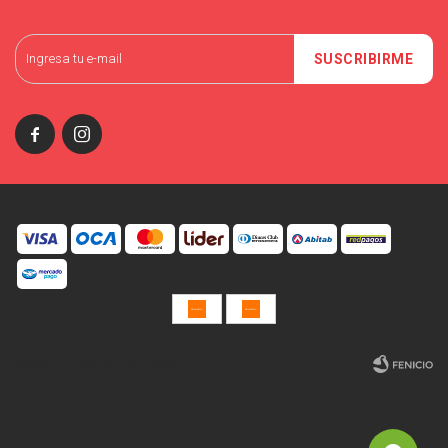
SUSCRIBIRME


© Copyright 2026 / Miniso Uruguay