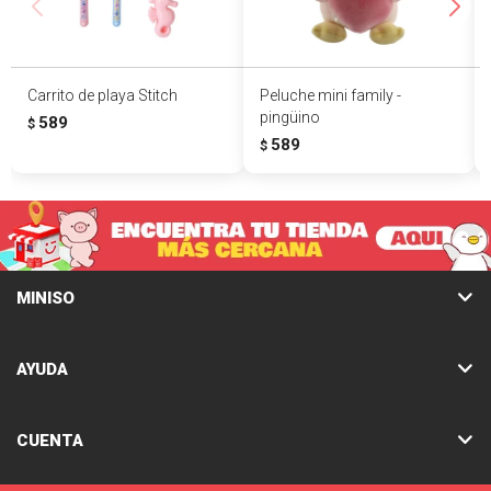
Carrito de playa Stitch
Peluche mini family -
pingüino
589
$
589
$
MINISO
AYUDA
CUENTA