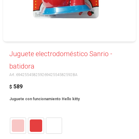
Juguete electrodoméstico Sanrio -
batidora
69425545825926942554582592BA
589
$
Juguete con funcionamiento Hello kitty