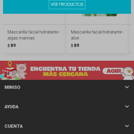
Mascarilla facial hidratante -
Mascarilla facial hidratante -
algas marinas
aloe
89
89
$
$
MINISO
AYUDA
CUENTA