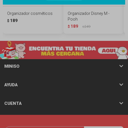
Organizador cosméticos
Organizador Disney M -
Pooh
189
$
189
$
249
$
MINISO
AYUDA
CUENTA