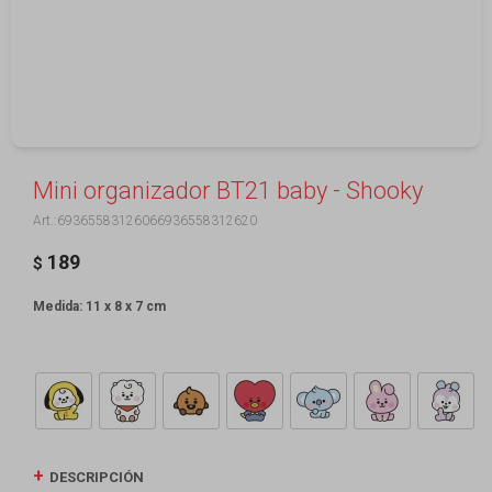
Mini organizador BT21 baby - Shooky
69365583126066936558312620
189
$
Medida: 11 x 8 x 7 cm
DESCRIPCIÓN