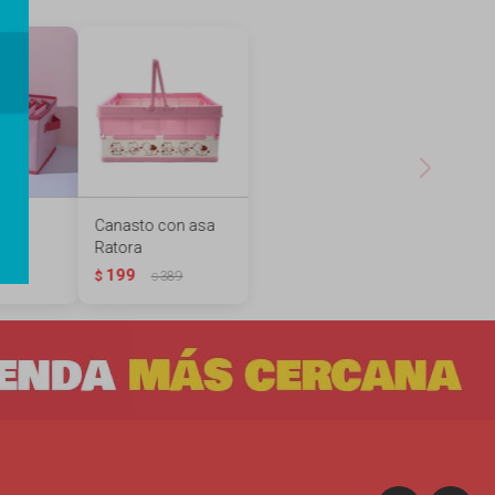
or
Canasto con asa
innie
Ratora
199
89
$
389
$