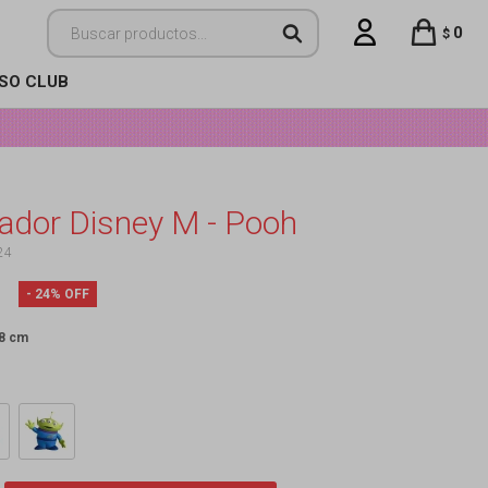
0
$
ISO CLUB
ador Disney M - Pooh
24
24
 8 cm