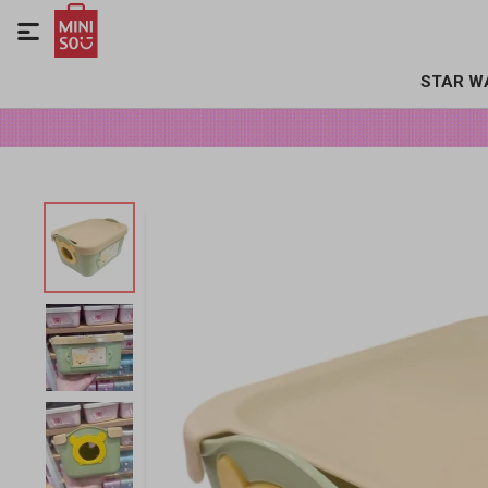

STAR W