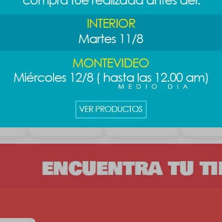
Organizador con
Caja organizadora
Organizad
asa Barbie
Disney - M
199
$
389
$
189
199
$
289
$
3
$
$