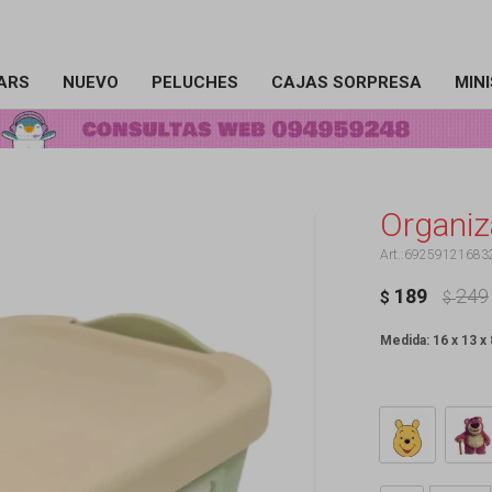
ARS
NUEVO
PELUCHES
CAJAS SORPRESA
MIN
Organiz
69259121683
189
249
$
$
Medida: 16 x 13 x