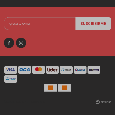
SUSCRIBIRME


© Copyright 2026 / Miniso Uruguay