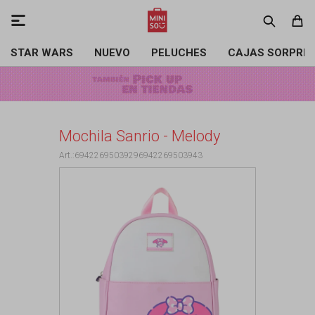

STAR WARS
NUEVO
PELUCHES
CAJAS SORPRE
Mochila Sanrio - Melody
69422695039296942269503943