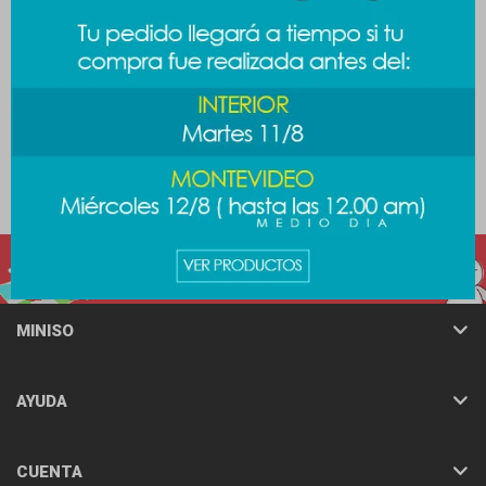
Mochila glitter
Mochila Escandalosos -
rosa
1.189
$
1.189
$
1.489
$
MINISO
AYUDA
CUENTA