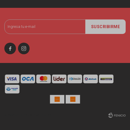
SUSCRIBIRME


© Copyright 2026 / Miniso Uruguay