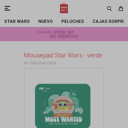

STAR WARS
NUEVO
PELUCHES
CAJAS SORPRE
Mousepad Star Wars - verde
6942554515828