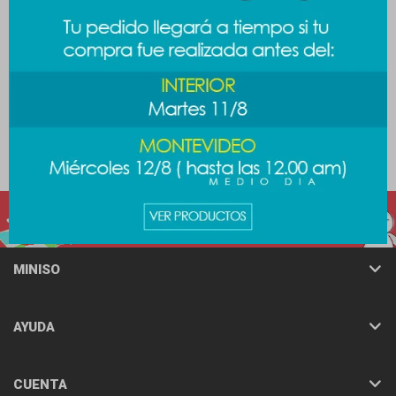
Mousepad mini - blanco
Mousepad cartoon - celeste
219
219
$
$
MINISO
AYUDA
CUENTA