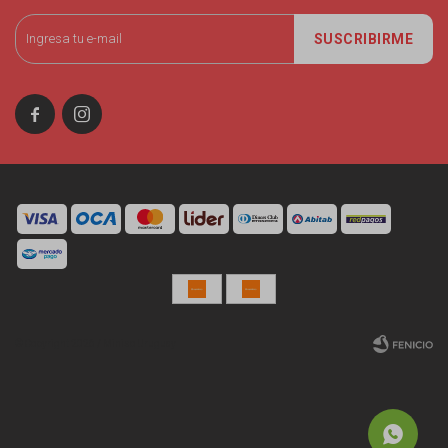
SUSCRIBIRME


© Copyright 2026 / Miniso Uruguay