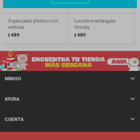
Organizador plástico con
Lunchera rectangular
ventosa
Snoopy
489
489
$
$
MINISO
AYUDA
CUENTA