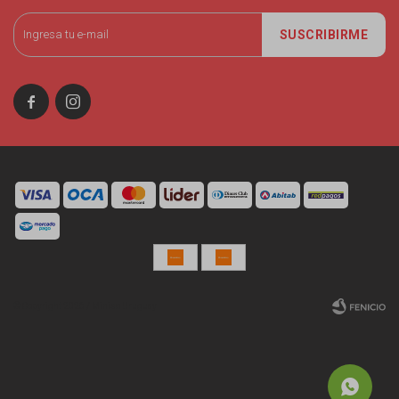
SUSCRIBIRME


© Copyright 2026 / Miniso Uruguay