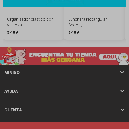
Organizador plástico con
Lunchera rectangular
ventosa
Snoopy
489
489
$
$
MINISO
AYUDA
CUENTA