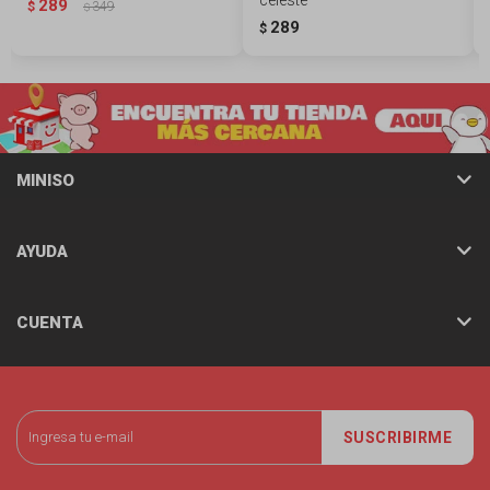
289
$
349
$
289
$
MINISO
AYUDA
CUENTA
SUSCRIBIRME