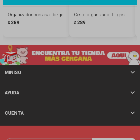
Organizador con asa - beige
Cesto organizador L - gris
289
289
$
$
MINISO
AYUDA
CUENTA