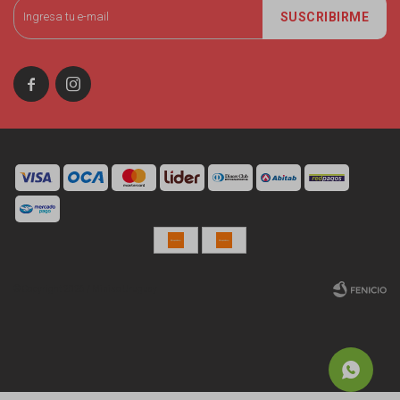
SUSCRIBIRME


© Copyright 2026 / Miniso Uruguay