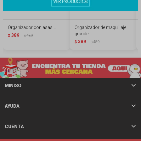
Organizador con asas L
Organizador de maquillaje
grande
389
$
489
$
389
$
489
$
MINISO
AYUDA
CUENTA