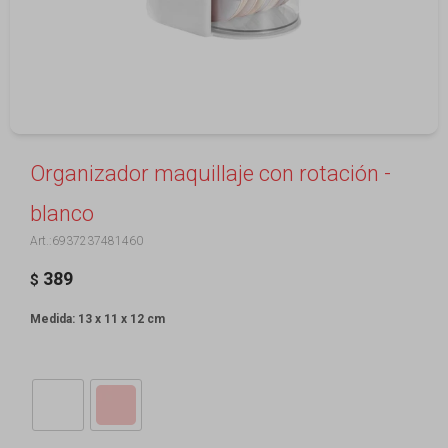
Organizador maquillaje con rotación -
blanco
6937237481460
389
$
Medida: 13 x 11 x 12 cm