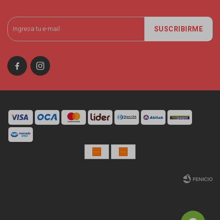
SUSCRIBIRME


© Copyright 2026 / Miniso Uruguay