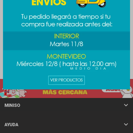
Peluche ovejita
Peluche tiburón
689
689
$
$
MINISO
AYUDA