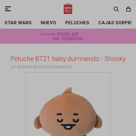

STAR WARS
NUEVO
PELUCHES
CAJAS SORPRE
Peluche BT21 baby durmiendo - Shooky
69365583825556936558382579