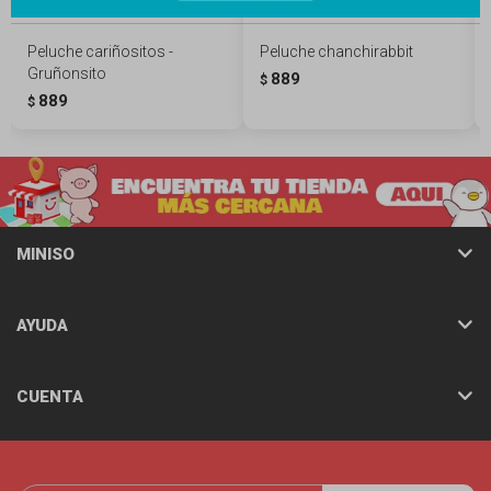
Peluche cariñositos -
Peluche chanchirabbit
Gruñonsito
889
$
889
$
MINISO
AYUDA
CUENTA