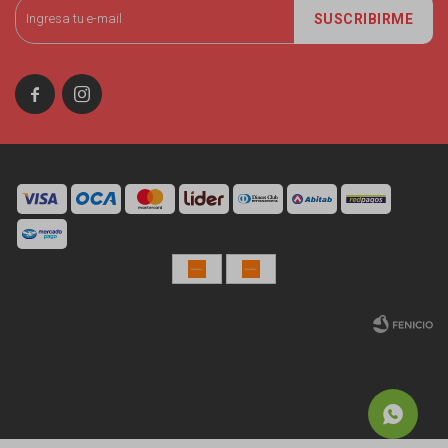
SUSCRIBIRME


© Copyright 2026 / Miniso Uruguay