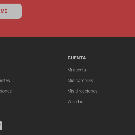
RME
CUENTA
Mi cuenta
entes
Mis compras
ciones
Mis direcciones
Wish List