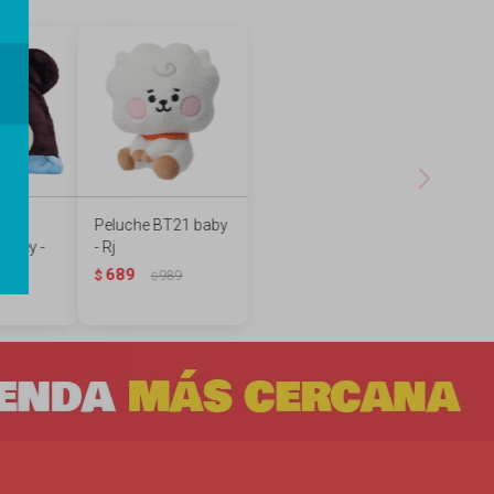
n
Peluche BT21 baby
sney -
- Rj
689
$
989
$