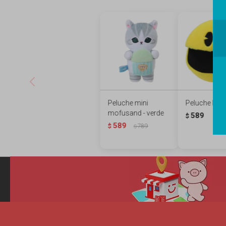
Peluche mini
Peluche PA
mofusand - verde
589
$
589
$
789
$