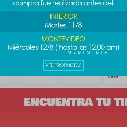
C-MAN
Peluche PAC-MAN -
Peluche ovejita
Manta co
naranja
navideña
capucha Di
Mickey
589
689
$
$
789
$
689
$