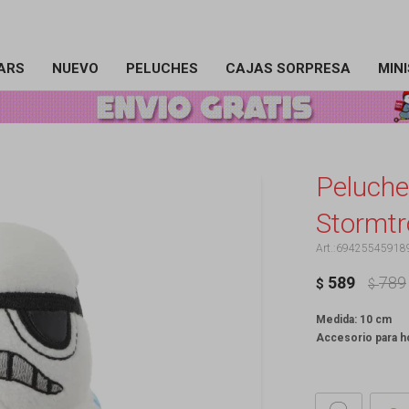
ARS
NUEVO
PELUCHES
CAJAS SORPRESA
MIN
Peluche
Stormtr
69425545918
589
789
$
$
Medida: 10 cm
Accesorio para 