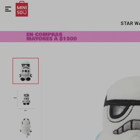

STAR W