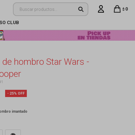
0
$
ISO CLUB
 de hombro Star Wars -
ooper
91
25
hombro imantado