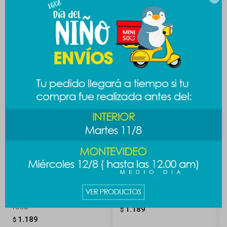
Productos que te pueden interesar
Peluche mofusand cup -
Peluche Snoopy Ball
rosa
1.189
$
1.189
$