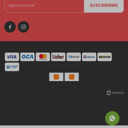
SUSCRIBIRME


© Copyright 2026 / Miniso Uruguay