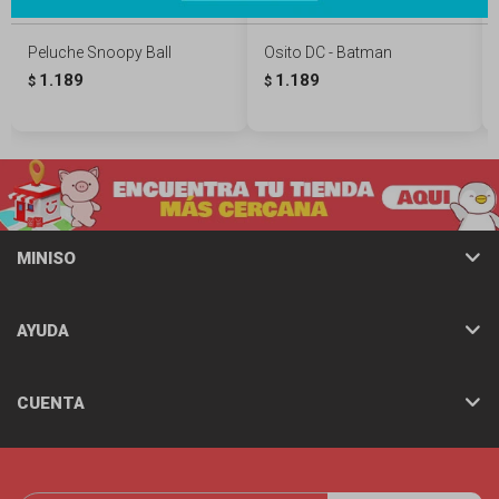
Peluche Snoopy Ball
Osito DC - Batman
1.189
1.189
$
$
MINISO
AYUDA
CUENTA