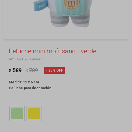
Peluche mini mofusand - verde
6941377495447
589
789
25
$
$
Medida: 12 x 6 cm
Peluche para decoración