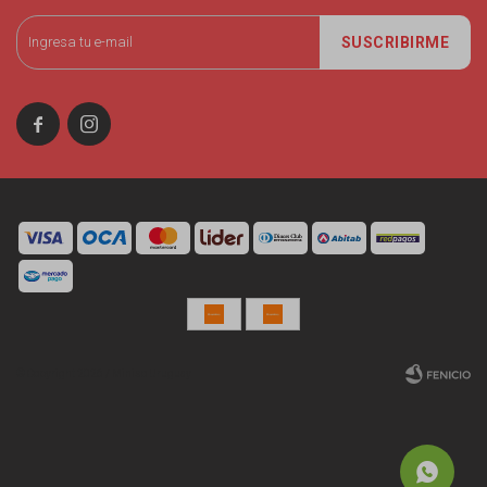
SUSCRIBIRME


© Copyright 2026 / Miniso Uruguay