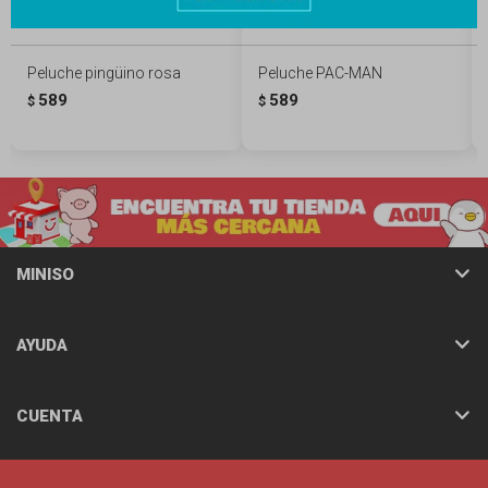
Peluche pingüino rosa
Peluche PAC-MAN
589
589
$
$
MINISO
AYUDA
CUENTA