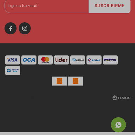
SUSCRIBIRME


© Copyright 2026 / Miniso Uruguay