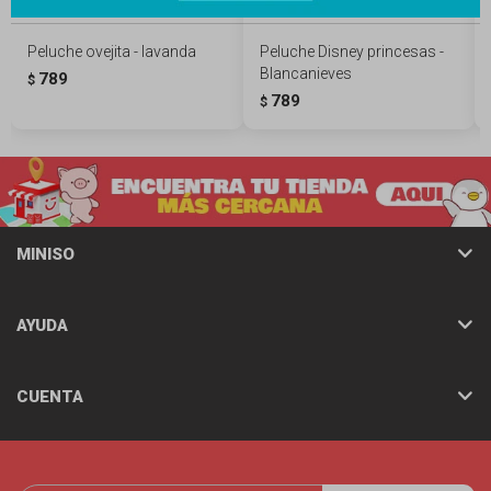
Peluche ovejita - lavanda
Peluche Disney princesas -
Blancanieves
789
$
789
$
MINISO
AYUDA
CUENTA