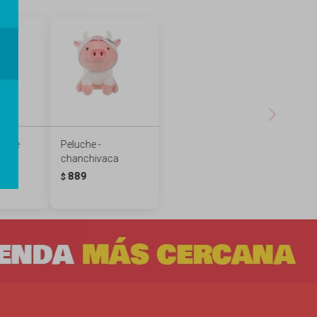
nnie
Peluche -
ado
chanchivaca
889
$