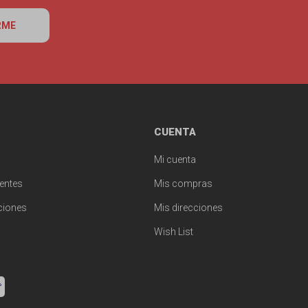
RME
CUENTA
Mi cuenta
entes
Mis compras
ciones
Mis direcciones
Wish List