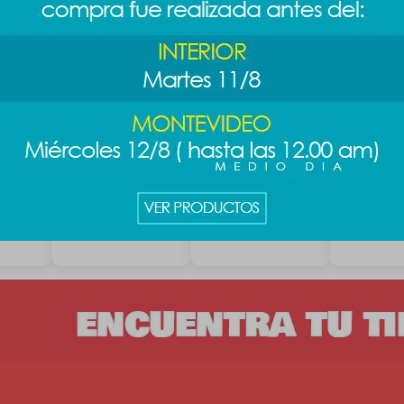
ney
Peluche Minecraft -
Peluche Sanrio 25
Peluche Wi
Alex
cm - Kuromi
Pooh sent
s
789
889
889
$
989
$
$
$