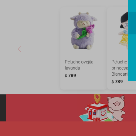
Peluche ovejita -
Peluche Dis
lavanda
princesas -
Blancanieve
789
$
789
$