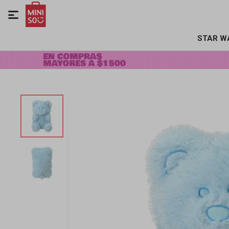

STAR W