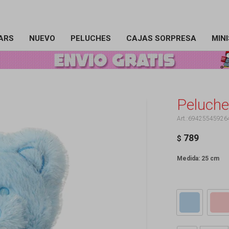
ARS
NUEVO
PELUCHES
CAJAS SORPRESA
MIN
Peluche 
69425545926
789
$
Medida: 25 cm