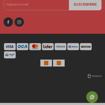
SUSCRIBIRME


© Copyright 2026 / Miniso Uruguay