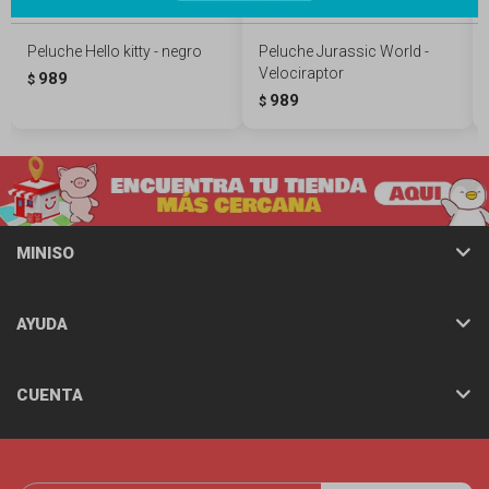
Peluche Hello kitty - negro
Peluche Jurassic World -
Velociraptor
989
$
989
$
MINISO
AYUDA
CUENTA