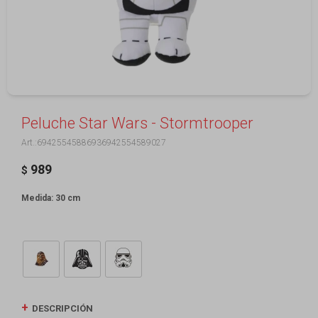
Peluche Star Wars - Stormtrooper
69425545886936942554589027
989
$
Medida: 30 cm
DESCRIPCIÓN