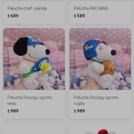
Peluche chef - panda
Peluche PAC-MAN
689
589
$
$
Peluche Snoopy sports -
Peluche Snoopy sports -
tenis
rugby
989
989
$
$