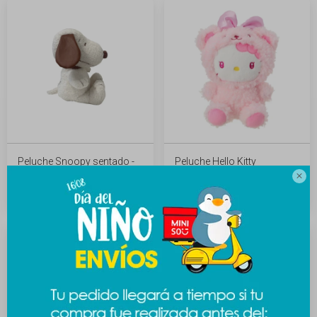
Peluche Snoopy sentado -
Peluche Hello Kitty
cuero
aromatizado

789
1.189
$
$