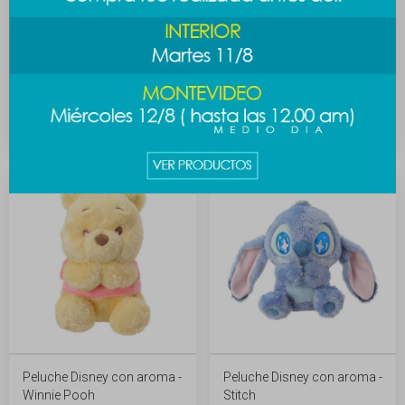
Peluche Star Wars - grogu
Figura plush Star wars -
Grogu
989
$
1.189
$
2.489
$
2.789
$
Peluche Disney con aroma -
Peluche Disney con aroma -
Winnie Pooh
Stitch