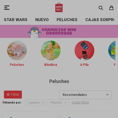

STAR WARS
NUEVO
PELUCHES
CAJAS SORPRE
Peluches
Blindbox
A Pila
Pin
Peluches
Recomendados
Quitar filtros
Filtrando por:
Juguetes
Peluches