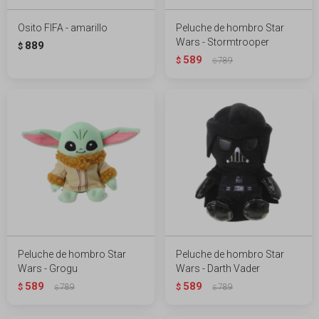
Osito FIFA - amarillo
Peluche de hombro Star
Wars - Stormtrooper
889
$
589
$
789
$
Peluche de hombro Star
Peluche de hombro Star
Wars - Grogu
Wars - Darth Vader
589
589
$
789
$
789
$
$