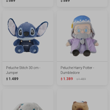
589
589
$
$
Peluche Stitch 30 cm -
Peluche Harry Potter -
Jumper
Dumbledore
1.489
1.389
$
$
1.489
$