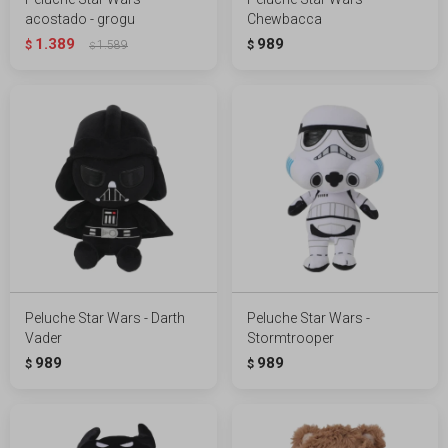
acostado - grogu
Chewbacca
1.389
989
$
1.589
$
$
Peluche Star Wars - Darth
Peluche Star Wars -
Vader
Stormtrooper
989
989
$
$