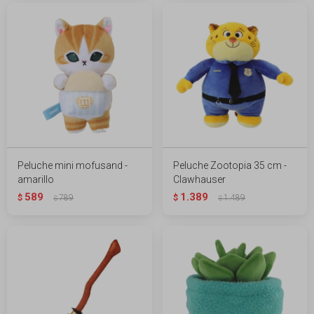
Peluche mini mofusand -
Peluche Zootopia 35 cm -
amarillo
Clawhauser
589
1.389
$
789
$
1.489
$
$