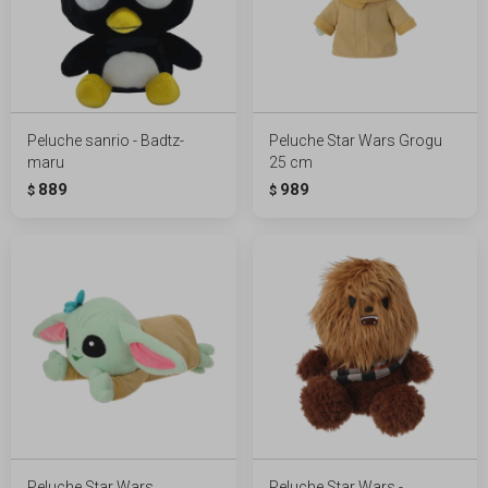
Peluche sanrio - Badtz-
Peluche Star Wars Grogu
maru
25 cm
889
989
$
$
Peluche Star Wars
Peluche Star Wars -