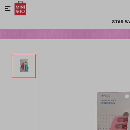

STAR W