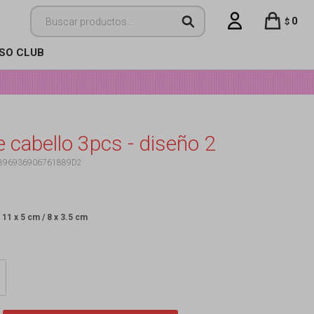
0
$
ISO CLUB
e cabello 3pcs - diseño 2
896936906761889D2
 11 x 5 cm / 8 x 3.5 cm