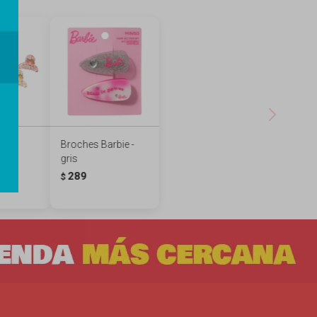
s de
Broches Barbie -
 pcs
gris
289
$