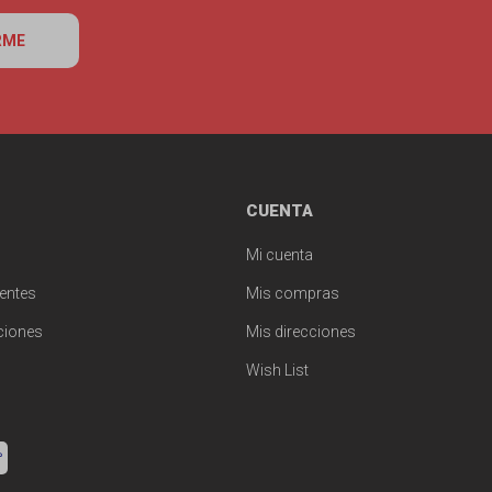
RME
CUENTA
Mi cuenta
entes
Mis compras
ciones
Mis direcciones
Wish List