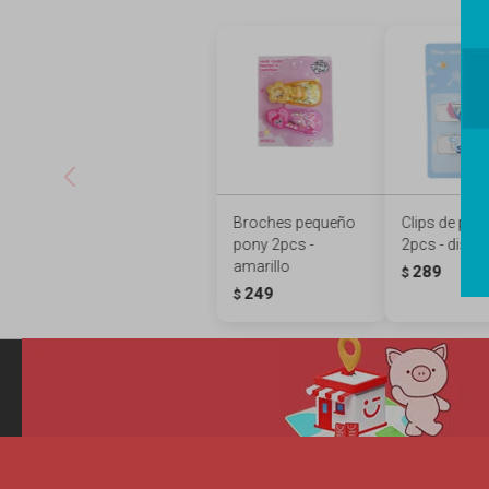
Broches pequeño
Clips de pelo
pony 2pcs -
2pcs - diseñ
amarillo
289
$
249
$