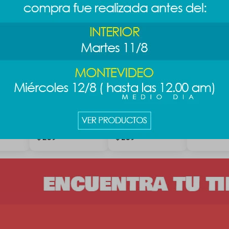
 Stitch
Mini pinza de
Clip de cabello
Mini pinza
o 1
cabello Sanrio 4
Sanrio 4pcs -
cabello 14
pcs - diseño 1
Kuromi
289
$
289
289
$
$