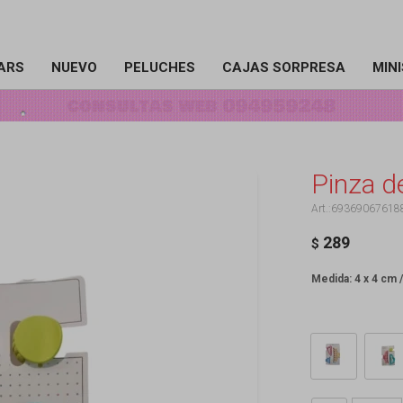
ARS
NUEVO
PELUCHES
CAJAS SORPRESA
MIN
Pinza d
69369067618
289
$
Medida: 4 x 4 cm /