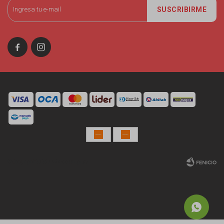
SUSCRIBIRME


© Copyright 2026 / Miniso Uruguay