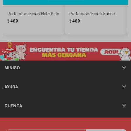
Portacosméticos Hello Kitty
Portacosméticos Sanrio
489
489
$
$
MINISO
AYUDA
CUENTA