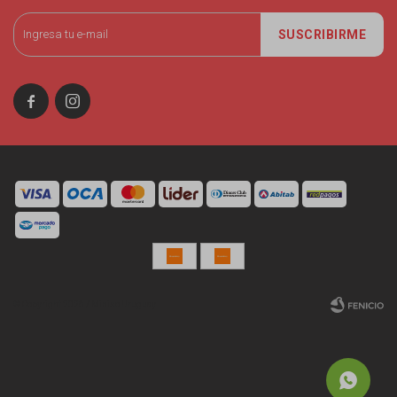
SUSCRIBIRME


© Copyright 2026 / Miniso Uruguay