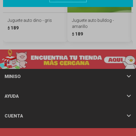
Juguete auto dino - gris
Juguete auto bulldog -
amarillo
189
$
189
$
MINISO
AYUDA
CUENTA