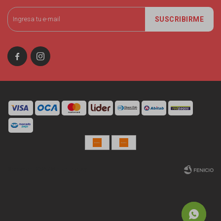
SUSCRIBIRME


© Copyright 2026 / Miniso Uruguay