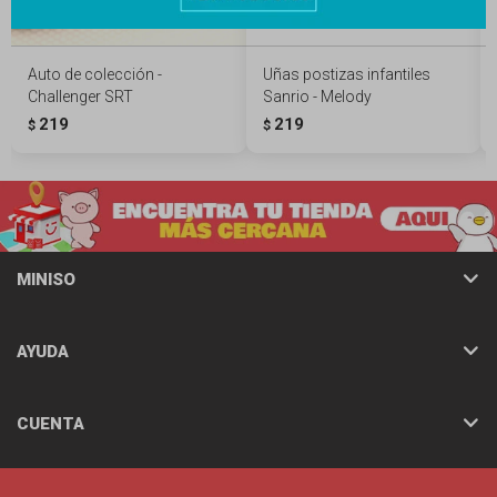
Auto de colección -
Uñas postizas infantiles
Challenger SRT
Sanrio - Melody
219
219
$
$
MINISO
AYUDA
CUENTA