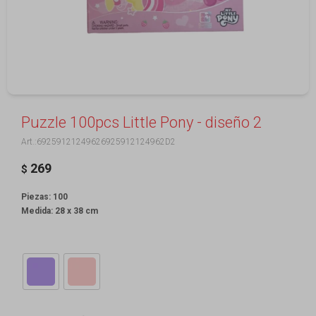
Puzzle 100pcs Little Pony - diseño 2
69259121249626925912124962D2
269
$
Piezas: 100
Medida: 28 x 38 cm