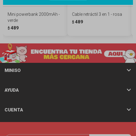
Mini powerbank 2000mAh -
Cable retráctil 3 en 1 - rosa
verde
489
$
489
$
MINISO
AYUDA
CUENTA