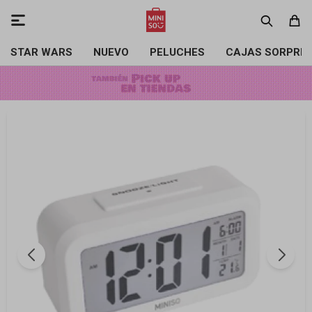

STAR WARS
NUEVO
PELUCHES
CAJAS SORPRE