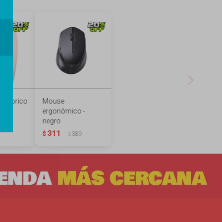
lámbrico
Mouse
ergonómico -
negro
89
311
$
389
$