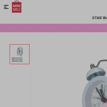

STAR W