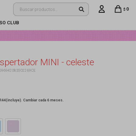
0
$
ISO CLUB
espertador MINI - celeste
696942083502269CE
LR44(incluye). Cambiar cada 6 meses.