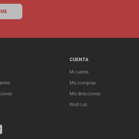
RME
CUENTA
Mi cuenta
entes
Mis compras
ciones
Mis direcciones
Wish List