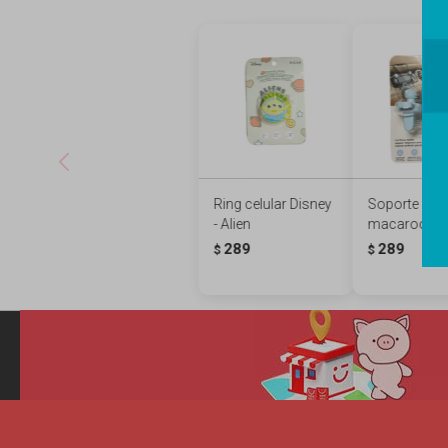
Ring celular Disney
Soporte de c
- Alien
macaroon - 
289
289
$
$