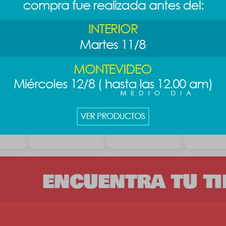
elular
Soporte para
Mouse inalambrico
Mouse ina
celeste
celular - negro
- rosa
- rosa
289
311
311
$
$
389
$
3
$
$