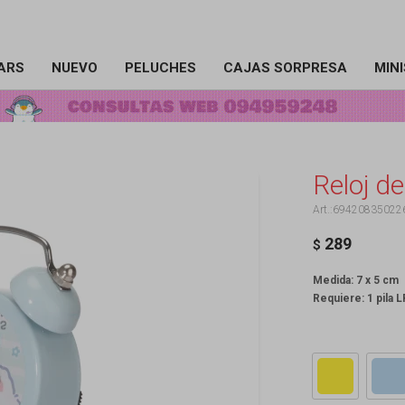
ARS
NUEVO
PELUCHES
CAJAS SORPRESA
MIN
Reloj d
69420835022
289
$
Medida: 7 x 5 cm
Requiere: 1 pila 