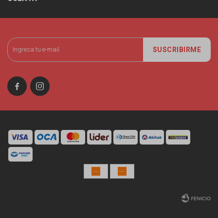
SUSCRIBIRME


© Copyright 2026 / Miniso Uruguay