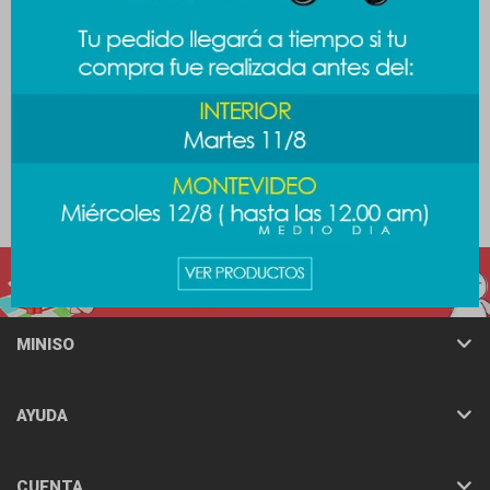
Reloj despertador - blanco
Mini powerbank 2000mAh -
verde
489
$
489
$
MINISO
AYUDA
CUENTA