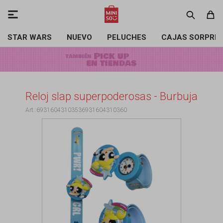

STAR WARS
NUEVO
PELUCHES
CAJAS SORPRE
Reloj slap superpoderosas - Burbuja
69316043103536931604310360