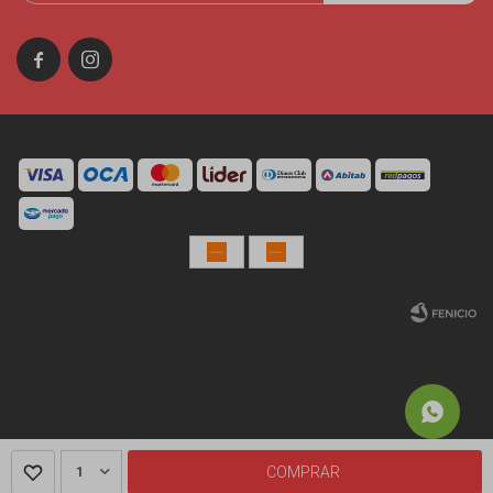


© Copyright 2026 / Miniso Uruguay
Fenicio
1
COMPRAR