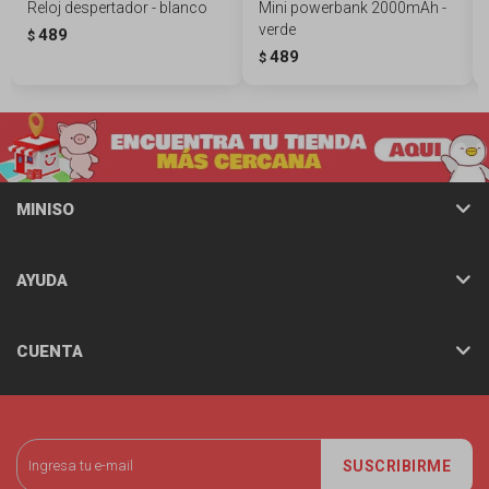
Reloj despertador - blanco
Mini powerbank 2000mAh -
verde
489
$
489
$
MINISO
AYUDA
CUENTA
SUSCRIBIRME