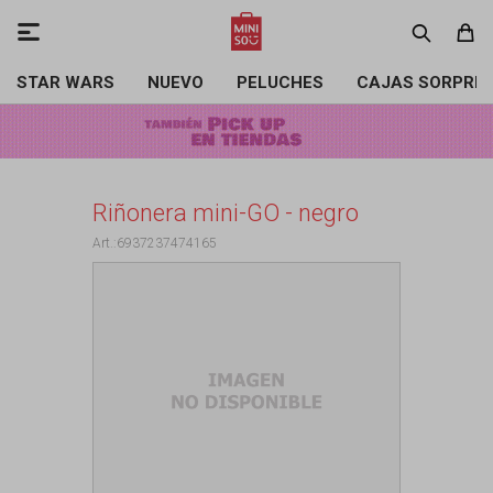

STAR WARS
NUEVO
PELUCHES
CAJAS SORPRE
Riñonera mini-GO - negro
6937237474165