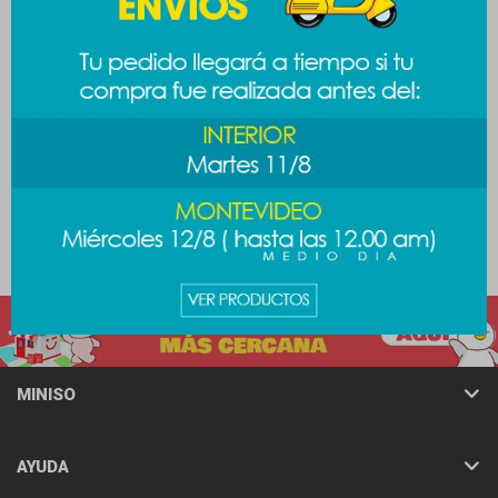
Llavero mini espejo Barbie
Lunchera Sanrio - Melody
389
389
$
$
489
$
MINISO
AYUDA