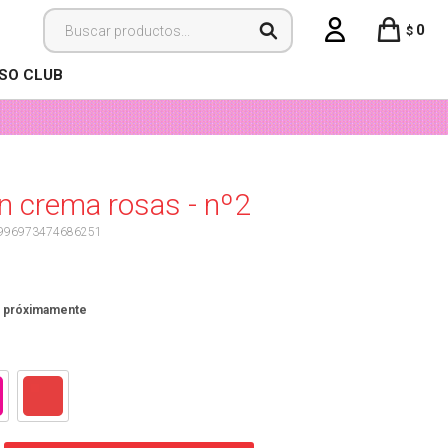
0
$
ISO CLUB
n crema rosas - nº2
996973474686251
: próximamente