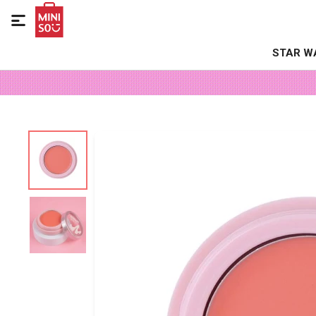

STAR W