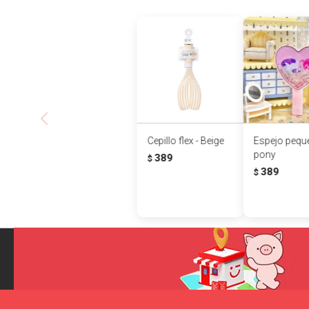
Cepillo flex - Beige
Espejo pequ
pony
389
$
389
$