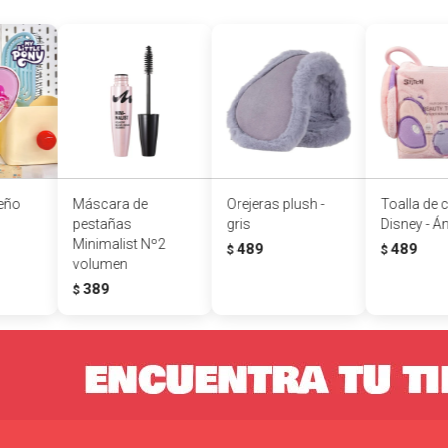
eño
Máscara de
Orejeras plush -
Toalla de 
pestañas
gris
Disney - Á
Minimalist Nº2
489
489
$
$
volumen
389
$