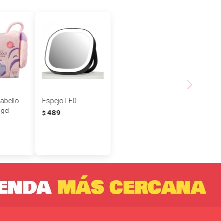
cabello
Espejo LED
ngel
489
$