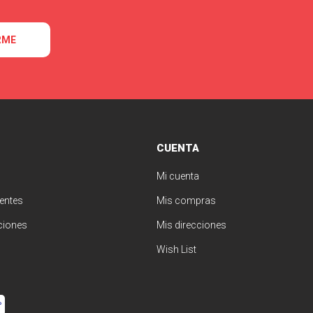
RME
CUENTA
Mi cuenta
entes
Mis compras
ciones
Mis direcciones
Wish List