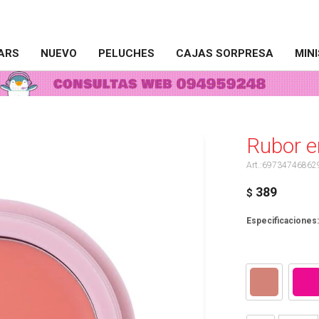
ARS
NUEVO
PELUCHES
CAJAS SORPRESA
MIN
Rubor e
69734746862
389
$
Especificaciones