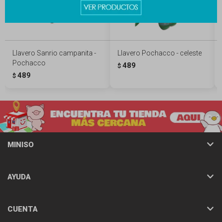
Llavero Sanrio campanita -
Llavero Pochacco - celeste
Pochacco
489
$
489
$
MINISO
AYUDA
CUENTA