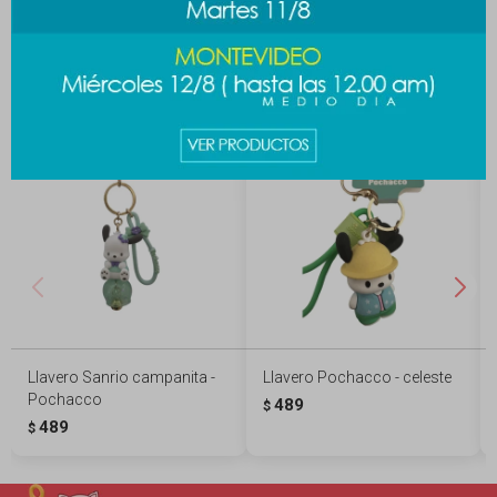
Productos que te pueden interesar
Llavero Sanrio campanita -
Llavero Pochacco - celeste
Pochacco
489
$
489
$