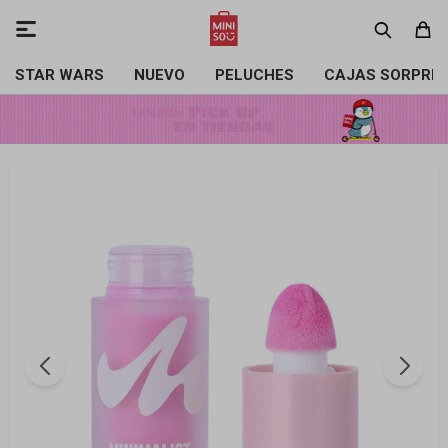

STAR WARS
NUEVO
PELUCHES
CAJAS SORPRE