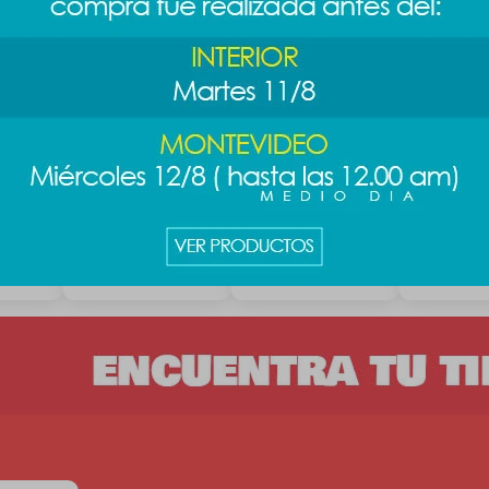
ney 37-
Sandalia Stitch
Sandalia Disney 39-
Zapatilla M
39/40
40 - Stitch
36 - blanc
589
689
689
$
$
$