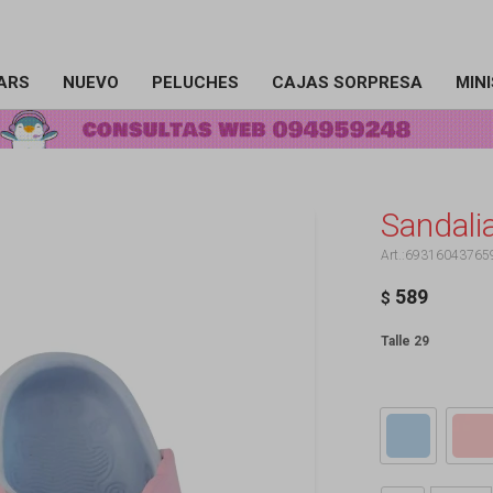
ARS
NUEVO
PELUCHES
CAJAS SORPRESA
MIN
Sandali
69316043765
589
$
Talle 29