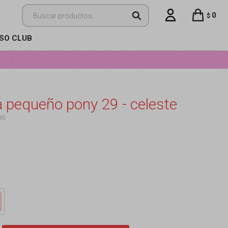
0
$
ISO CLUB
a pequeño pony 29 - celeste
95