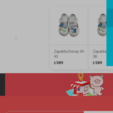
Zapatilla Disney 39-
Zapatilla Dis
40
38
589
589
$
$