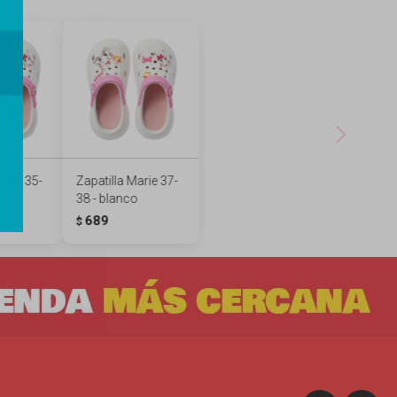
arie 35-
Zapatilla Marie 37-
o
38 - blanco
689
$