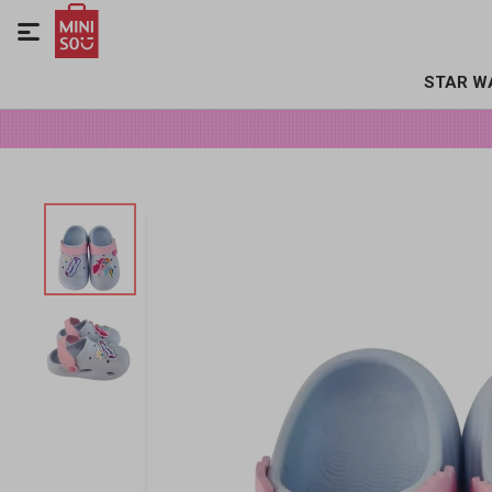

STAR W