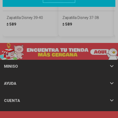
Zapatilla Disney 39-40
Zapatilla Disney 37-38
589
589
$
$
MINISO
AYUDA
CUENTA