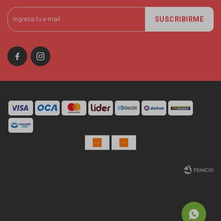
SUSCRIBIRME


© Copyright 2026 / Miniso Uruguay