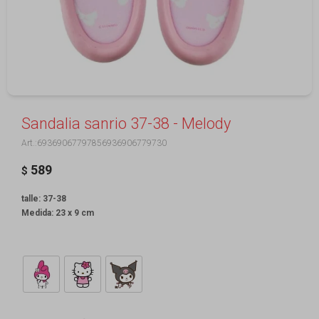
Sandalia sanrio 37-38 - Melody
69369067797856936906779730
589
$
talle: 37-38
Medida: 23 x 9 cm