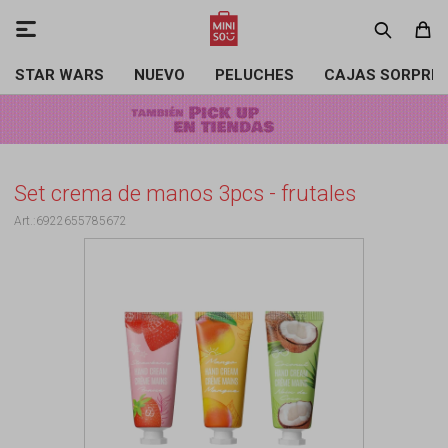

STAR WARS
NUEVO
PELUCHES
CAJAS SORPRE
Set crema de manos 3pcs - frutales
6922655785672