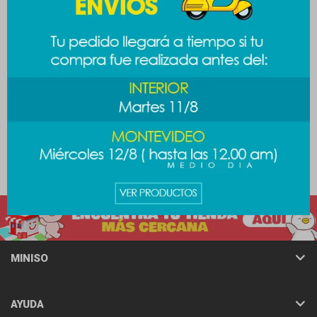
Tapaboca infantil -
Lima para pies - rosa
Dinosaurio
189
$
189
$
MINISO
AYUDA