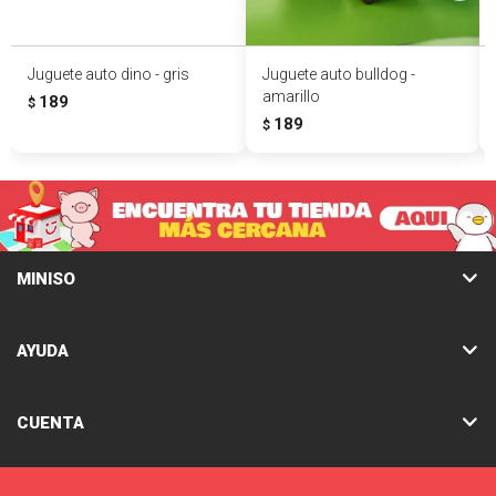
Juguete auto dino - gris
Juguete auto bulldog -
amarillo
189
$
189
$
MINISO
AYUDA
CUENTA