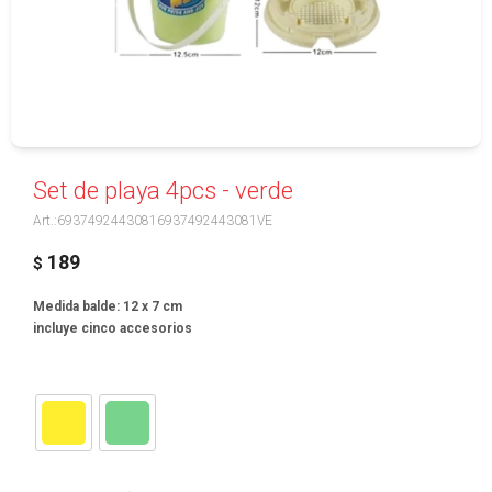
Set de playa 4pcs - verde
69374924430816937492443081VE
189
$
Medida balde: 12 x 7 cm
incluye cinco accesorios