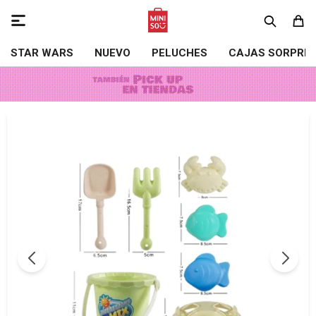

STAR WARS
NUEVO
PELUCHES
CAJAS SORPRE