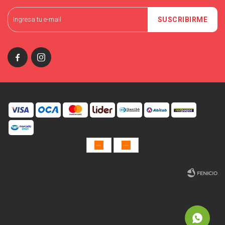
SUSCRIBIRME


© Copyright 2026 / Miniso Uruguay