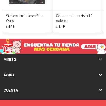
Stickers lenticulares Star
Set marcadores dots 12
Wars
colores
249
249
$
$
MINISO
AYUDA
CUENTA