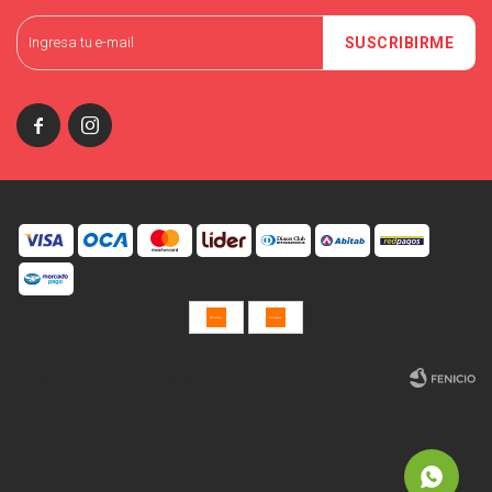
SUSCRIBIRME


© Copyright 2026 / Miniso Uruguay